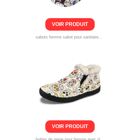
VOIR PRODUIT
sabots femme sabot pour sanitaires medical chaussures mules infirmiere hopital confort léger en caoutchouc avec des dessins hôpital médical
VOIR PRODUIT
bottes de neige pour femme avec doublure en peluche – chaussures d’hiver mexicaines avec tête de mort