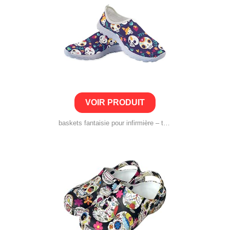
VOIR PRODUIT
baskets fantaisie pour infirmière – tête de mort gothique mignon animal cochon chien ethnique bohème chaussures de marche sport course